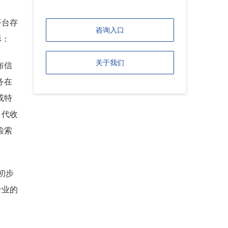
平台存
咨询入口
形：
关于我们
布信
务在
或特
、代收
检索
初步
专业的