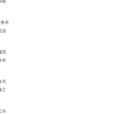
当按
业务市
过这
规范
未补
务可
核工
公示