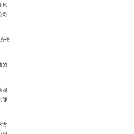
证原
公司
、身份
器的
执照
批部
术方