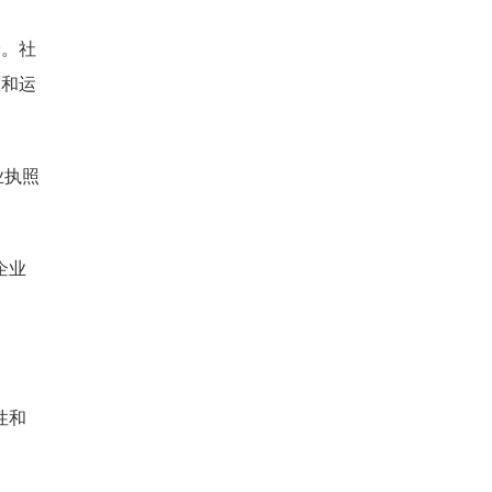
验。社
置和运
业执照
企业
性和