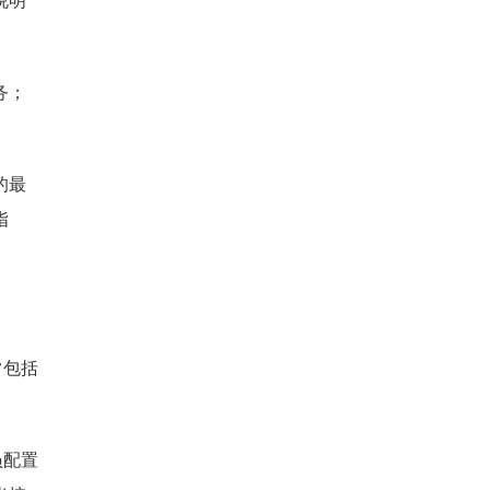
说明
务；
的最
指
常包括
员配置