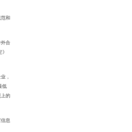
规范和
中外合
定》
企业，
最低
照上的
家信息
。